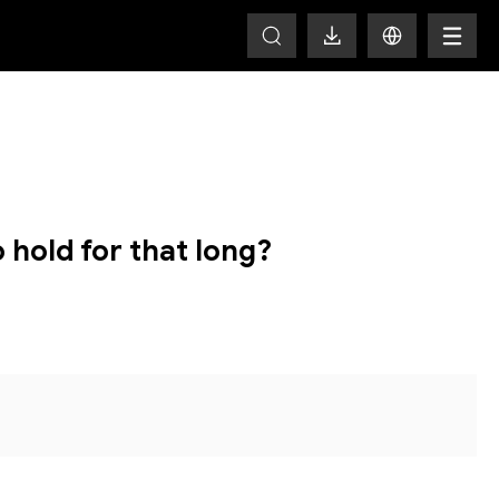
HOT
o hold for that long?