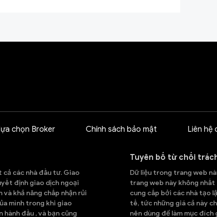
lựa chọn Broker
Chính sách bảo mật
Liên hệ 
Tuyên bố từ chối trác
t cả các nhà đầu tư. Giao
Dữ liệu trong trang web này
quyết định giao dịch ngoại
trang web này không nhất đ
h và khả năng chấp nhận rủi
cung cấp bởi các nhà tạo lậ
ủa mình trong khi giao
tế, tức những giá cả này ch
n hành đầu , và bạn cũng
nên dùng để làm mục đích g