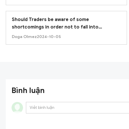
Should Traders be aware of some
shortcomings in order not to fall into
inconsistencies with XM broker?
Doga Olmez
2024-10-05
Bình luận