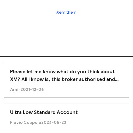
 is essential for making informed trading decisions.
Xem thêm
Please let me know what do you think about
XM? All I know is, this broker authorised and
properly regulated.
Amir
2021-12-06
Ultra Low Standard Account
Flavio Coppola
2024-05-23