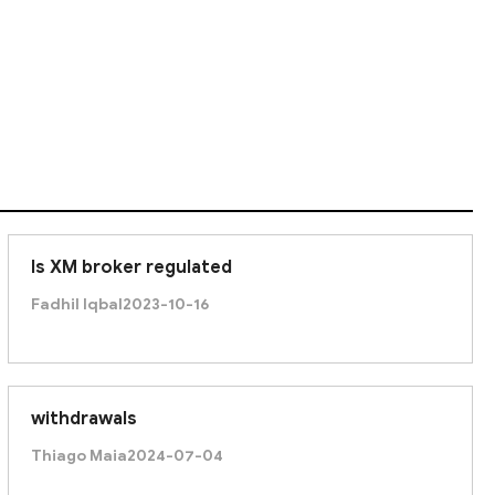
Is XM broker regulated
Fadhil Iqbal
2023-10-16
withdrawals
Thiago Maia
2024-07-04