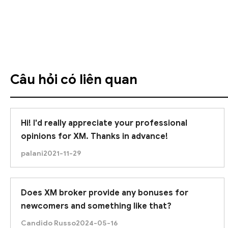
Xem bản dịch
Understanding market dynamics and risk management
Câu hỏi có liên quan
Hi! I'd really appreciate your professional
opinions for XM. Thanks in advance!
palani
2021-11-29
Does XM broker provide any bonuses for
newcomers and something like that?
Candido Russo
2024-05-16