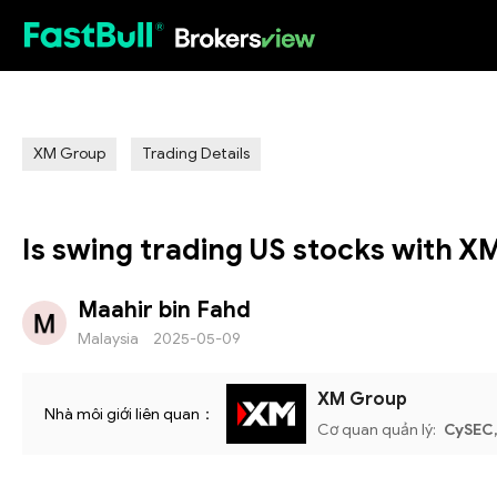
HOT
XM Group
Trading Details
Is swing trading US stocks with XM 
Maahir bin Fahd
Malaysia
2025-05-09
XM Group
Nhà môi giới liên quan：
Cơ quan quản lý:
CySEC,