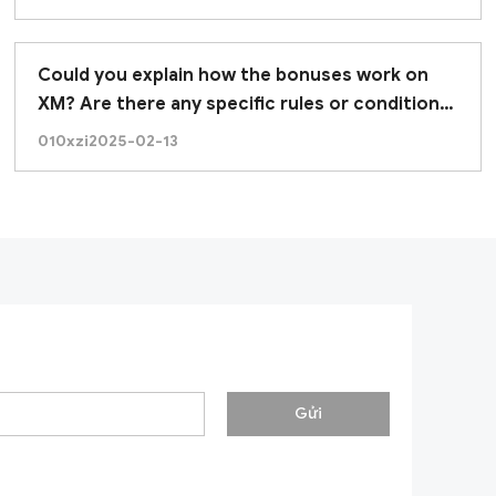
Could you explain how the bonuses work on
XM? Are there any specific rules or conditions
I should be aware of?
010xzi
2025-02-13
Gửi