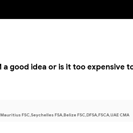
NEW
a good idea or is it too expensive t
Mauritius FSC,Seychelles FSA,Belize FSC,DFSA,FSCA,UAE CMA