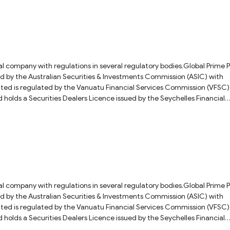
 customer service directly for a more accurate answer. Fore more details
eview.
ial company with regulations in several regulatory bodies.Global Prime 
ued by the Australian Securities & Investments Commission (ASIC) with
 Financial Services Commission (VFSC)
olds a Securities Dealers Licence issued by the Seychelles Financial
ber: SD057.As for the question you asked, we recommend that you ask t
 answer. For more details on this broker, please check our full Global Pr
ial company with regulations in several regulatory bodies.Global Prime 
ued by the Australian Securities & Investments Commission (ASIC) with
 Financial Services Commission (VFSC)
olds a Securities Dealers Licence issued by the Seychelles Financial
ber: SD057.As for the question you asked, we recommend that you ask t