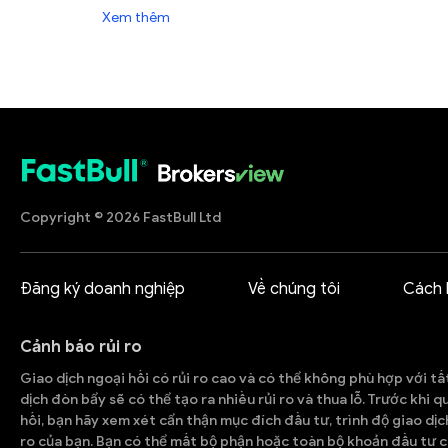
Xem thêm
official customer services directly for a more accurate
review.
Copyright © 2026 FastBull Ltd
Đăng ký doanh nghiệp
Về chúng tôi
Cách 
Cảnh báo rủi ro
Giao dịch ngoại hối có rủi ro cao và có thể không phù hợp với tấ
dịch đòn bẩy sẽ có thể tạo ra nhiều rủi ro và thua lỗ. Trước khi 
hối, bạn hãy xem xét cẩn thận mục đích đầu tư, trình độ giao dịc
ro của bạn. Bạn có thể mất bộ phận hoặc toàn bộ khoản đầu tư c