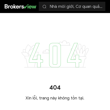
Nhà môi giới, Cơ quan quản lý
404
Xin lỗi, trang này không tồn tại.