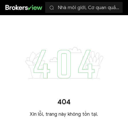
Nhà môi giới, Cơ quan quản lý
404
Xin lỗi, trang này không tồn tại.