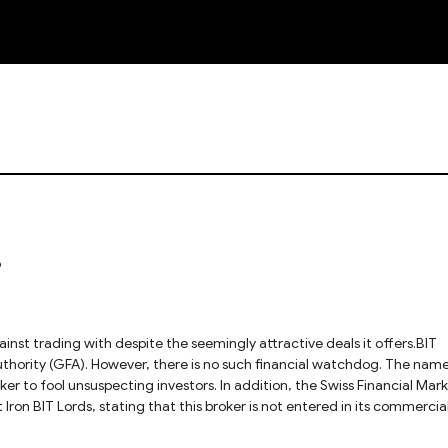
NEW
?
ainst trading with despite the seemingly attractive deals it offers.BIT
Authority (GFA). However, there is no such financial watchdog. The nam
ker to fool unsuspecting investors. In addition, the Swiss Financial Mar
Iron BIT Lords, stating that this broker is not entered in its commercia
eal with BIT Lords due to its status as an unlicensed broker. Using