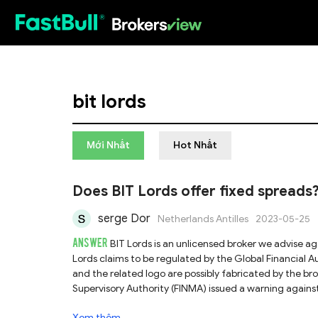
HOT
bit lords
Mới Nhất
Hot Nhất
Does BIT Lords offer fixed spreads
serge Dor
Netherlands Antilles
2023-05-25
ANSWER
BIT Lords is an unlicensed broker we advise ag
Lords claims to be regulated by the Global Financial 
and the related logo are possibly fabricated by the bro
Supervisory Authority (FINMA) issued a warning against 
register.Regarding your question, our advice is not to d
Xem thêm