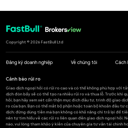
Copyright © 2026 FastBull Ltd
Đăng ký doanh nghiệp
Về chúng tôi
Cách 
Cảnh báo rủi ro
Giao dịch ngoại hối có rủi ro cao và có thể không phù hợp với tấ
dịch đòn bẩy sẽ có thể tạo ra nhiều rủi ro và thua lỗ. Trước khi 
hối, bạn hãy xem xét cẩn thận mục đích đầu tư, trình độ giao dịc
ro của bạn. Bạn có thể mất bộ phận hoặc toàn bộ khoản đầu tư c
dịch; đừng dùng tiền mà bạn không có khả năng chi trả lại để tiế
nên tự tìm hiểu về các rủi ro liên quan đến giao dịch ngoại hối. 
nào, vui lòng tham khảo ý kiến của chuyên gia tư vấn tài chính h