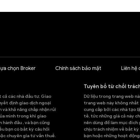
lựa chọn Broker
Chính sách bảo mật
Liên hệ 
Tuyên bố từ chối trác
t cả các nhà đầu tư. Giao
Dữ liệu trong trang web này
quyết định giao dịch ngoại
trang web này không nhất đ
h và khả năng chấp nhận rủi
cung cấp bởi các nhà tạo lậ
ủa mình trong khi giao
tế, tức những giá cả này ch
n hành đầu , và bạn cũng
nên dùng để làm mục đích g
Nếu bạn có bất kỳ câu hỏi
chịu trách nhiệm về bất kỳ
oặc chuyên gia tư vấn thuế.
bạn hoặc những hoạt động 