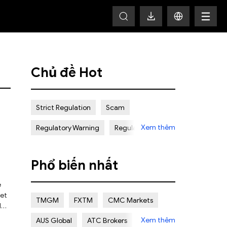
HOT
Chủ đề Hot
Strict Regulation
Scam
Xem thêm
Regulatory Warning
Regulated
Weak Regulation
Good Reputation
Phổ biến nhất
Certain Risk
Multi regulation
e
Islamic Account
NON REGULATED
ket
TMGM
FXTM
CMC Markets
l
Scalping Allowed
Offshore
Xem thêm
AUS Global
ATC Brokers