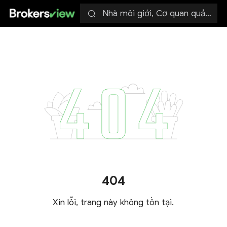
Nhà môi giới, Cơ quan quản lý
404
Xin lỗi, trang này không tồn tại.