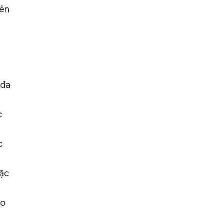
rên
 đa
c
c
oặc
eo