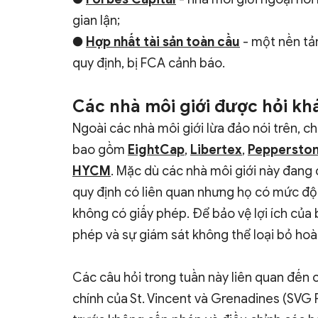
gian lận;
●
Hợp nhất tài sản toàn cầu
- một nền tản
quy định, bị FCA cảnh báo.
Các nhà môi giới được hỏi kh
Ngoài các nhà môi giới lừa đảo nói trên, c
bao gồm
EightCap
,
Libertex
,
Peppersto
HYCM
. Mặc dù các nhà môi giới này đang
quy định có liên quan nhưng họ có mức độ 
không có giấy phép. Để bảo vệ lợi ích của 
phép và sự giám sát không thể loại bỏ hoàn
Các câu hỏi trong tuần này liên quan đến c
chính của St. Vincent và Grenadines (SVG 