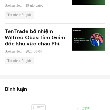
Brokersview ·
19 giờ trước
Tin tức môi giới
TenTrade bổ nhiệm
Wilfred Obasi làm Giám
đốc khu vực châu Phi.
Brokersview ·
2026-08-04
Tin tức môi giới
Bình luận