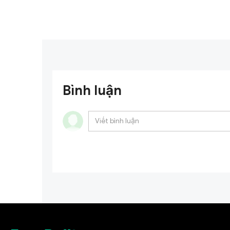
Trưởng bộ phận Đối tác
đốc Ch
liên kết.
Bình luận