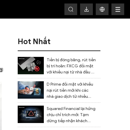
HOT
Hot Nhất
Tiền bị đóng băng, rút tiền
bị trì hoãn: FXCG đối mặt
với khiếu nại từ nhà đầu tư
về việc đóng tài khoản và
những thiếu sót trong
D Prime đối mặt với khiếu
quản lý
nại rút tiền mới khi các
nhà giao dịch từ nhiều
quốc gia báo cáo tiền bị
chặn.
Squared Financial lại hứng
chịu chỉ trích mới: Tạm
dừng tiếp nhận khách
hàng mới, rút tiền bị chậm