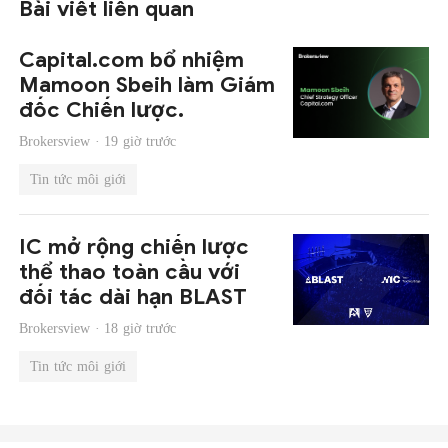
Bài viết liên quan
Capital.com bổ nhiệm
Mamoon Sbeih làm Giám
đốc Chiến lược.
Brokersview ·
19 giờ trước
Tin tức môi giới
IC mở rộng chiến lược
thể thao toàn cầu với
đối tác dài hạn BLAST
Brokersview ·
18 giờ trước
Tin tức môi giới