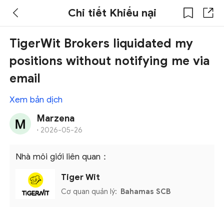
Chi tiết Khiếu nại
TigerWit Brokers liquidated my
positions without notifying me via
email
Xem bản dịch
Marzena
·
2026-05-26
Nhà môi giới liên quan：
Tiger Wit
Cơ quan quản lý:
Bahamas SCB