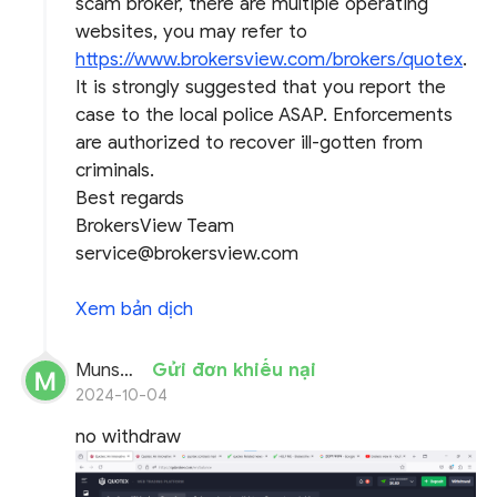
scam broker, there are multiple operating
websites, you may refer to
https://www.brokersview.com/brokers/quotex
.
It is strongly suggested that you report the
case to the local police ASAP. Enforcements
are authorized to recover ill-gotten from
criminals.
Best regards
BrokersView Team
service@brokersview.com
Xem bản dịch
Munshi Muntasir Munajat
Gửi đơn khiếu nại
2024-10-04
no withdraw