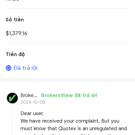
Số tiền
$1,379.16
Tiến độ
Đã trả lời
BrokersView
BrokersView đã trả lời
2024-10-08
Dear user,
We have received your complaint, But you
must know that Quotex is an unregulated and