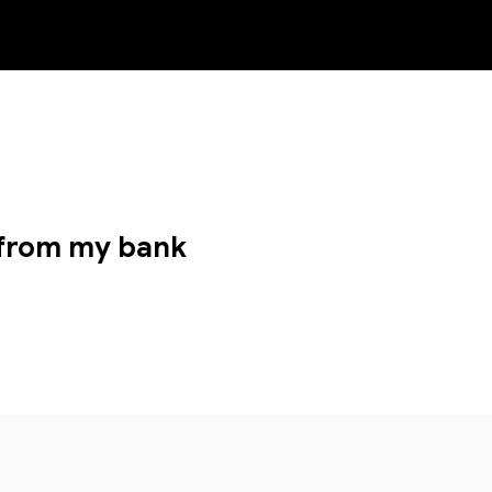
NEW
t from my bank