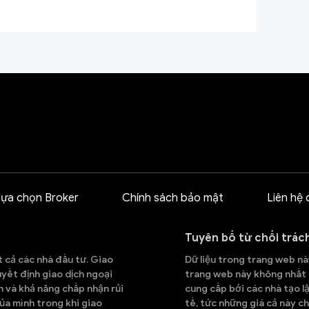
lựa chọn Broker
Chính sách bảo mật
Liên hệ 
Tuyên bố từ chối trác
t cả các nhà đầu tư. Giao
Dữ liệu trong trang web này
quyết định giao dịch ngoại
trang web này không nhất đ
h và khả năng chấp nhận rủi
cung cấp bởi các nhà tạo lậ
ủa mình trong khi giao
tế, tức những giá cả này ch