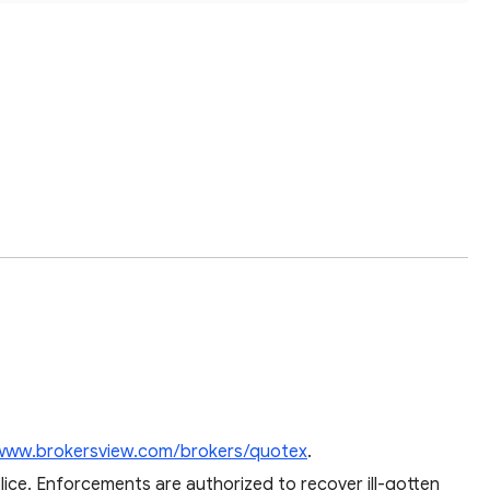
/www.brokersview.com/brokers/quotex
.
lice. Enforcements are authorized to recover ill-gotten