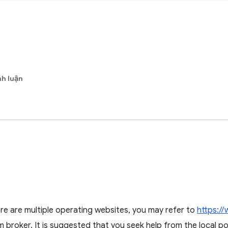
nh luận
re are multiple operating websites, you may refer to
https:/
broker. It is suggested that you seek help from the local po