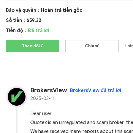
Bảo vệ quyền：
Hoàn trả tiền gốc
Số tiền：
$59.32
Tiến độ：
Đã trả lời
Theo dõi 0
Chia sẻ
1 bì
BrokersView
BrokersView đã trả lời
2025-03-11
Dear user,
Quotex is an unregulated and scam broker, the
We have received many reports about this scam 