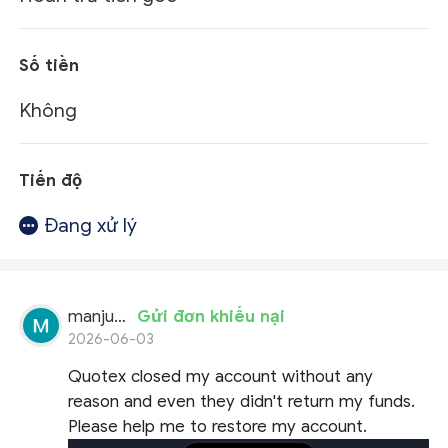
Số tiền
Không
Tiến độ
Đang xử lý
manjunath
Gửi đơn khiếu nại
2026-06-03
Quotex closed my account without any
reason and even they didn't return my funds.
Please help me to restore my account.