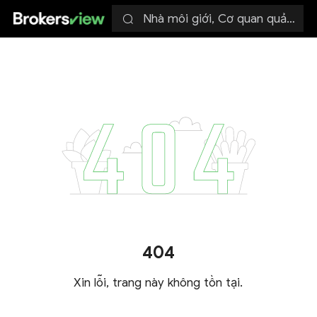
Nhà môi giới, Cơ quan quản lý
404
Xin lỗi, trang này không tồn tại.