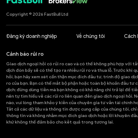
Copyright © 2026 FastBull Ltd
Đăng ký doanh nghiệp
Về chúng tôi
Cách 
Cảnh báo rủi ro
Giao dịch ngoại hối có rủi ro cao và có thể không phù hợp với tấ
dịch đòn bẩy sẽ có thể tạo ra nhiều rủi ro và thua lỗ. Trước khi 
hối, bạn hãy xem xét cẩn thận mục đích đầu tư, trình độ giao dịc
ro của bạn. Bạn có thể mất bộ phận hoặc toàn bộ khoản đầu tư c
dịch; đừng dùng tiền mà bạn không có khả năng chi trả lại để tiế
nên tự tìm hiểu về các rủi ro liên quan đến giao dịch ngoại hối. 
nào, vui lòng tham khảo ý kiến của chuyên gia tư vấn tài chính h
Tất cả các dữ liệu và thông tin được cung cấp của chúng tôi, ch
thông tin và không nhằm mục đích giao dịch hoặc lời khuyên đầu
khứ không thể đảm bảo cho kết quả trong tương lai.