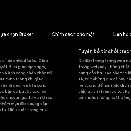
lựa chọn Broker
Chính sách bảo mật
Liên hệ 
Tuyên bố từ chối trác
t cả các nhà đầu tư. Giao
Dữ liệu trong trang web này
quyết định giao dịch ngoại
trang web này không nhất đ
h và khả năng chấp nhận rủi
cung cấp bởi các nhà tạo lậ
ủa mình trong khi giao
tế, tức những giá cả này ch
n hành đầu , và bạn cũng
nên dùng để làm mục đích g
Nếu bạn có bất kỳ câu hỏi
chịu trách nhiệm về bất kỳ
oặc chuyên gia tư vấn thuế.
bạn hoặc những hoạt động 
ỉ nhằm mục đích cung cấp
 tư. Hiệu suất trong quá