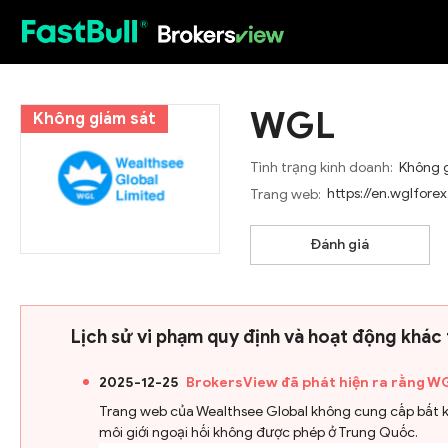
HOT
WGL
Không giám sát
Tình trạng kinh doanh:
Không 
https://en.wglfore
Trang web:
Đánh giá
Lịch sử vi phạm quy định và hoạt động khác
2025-12-25
BrokersView đã phát hiện ra rằng WG
Trang web của Wealthsee Global không cung cấp bất kỳ 
môi giới ngoại hối không được phép ở Trung Quốc.