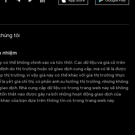
App Store
Google Play
chúng tôi
h nhiệm
 có thể không chính xác và tức thời. Các dữ liệu và giá cả trên
ịnh do thị trường hoặc sở giao dịch cung cấp, mà có lẽ là được
p thị trường, vì vậy giá này có thể khác với giá thị trường thực
ỉ là yết giá chỉ thị, có phản ánh xu hướng thị trường, nhưng không
iao dịch. Nhà cung cấp dữ liệu có trong trang web này sẽ không
 tổn thất nào được gây ra bởi những hoạt động giao dịch của
khác của bạn dựa trên thông tin có trong trang web này.