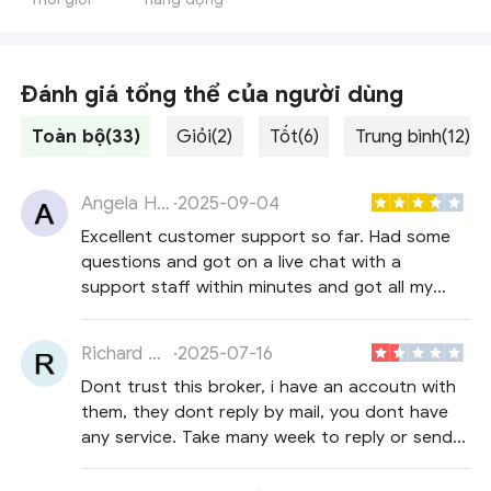
Đánh giá tổng thể của người dùng
Toàn bộ(33)
Giỏi(2)
Tốt(6)
Trung bình(12)
Angela Heberle
·
2025-09-04
Excellent customer support so far. Had some
questions and got on a live chat with a
support staff within minutes and got all my
answers!
Richard Conlan
·
2025-07-16
Dont trust this broker, i have an accoutn with
them, they dont reply by mail, you dont have
any service. Take many week to reply or send
mail that is not your case. I make a withdrawn
of 100.- and after two week they didnt pay but