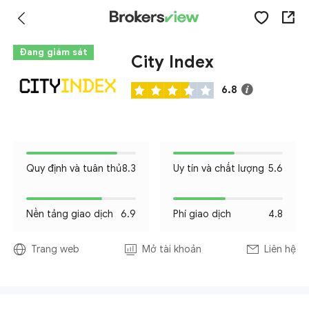
Đang giám sát
City Index
6.8
Quy định và tuân thủ
8.3
Uy tín và chất lượng
5.6
Nền tảng giao dịch
6.9
Phí giao dịch
4.8
Trang web
Mở tài khoản
Liên hệ