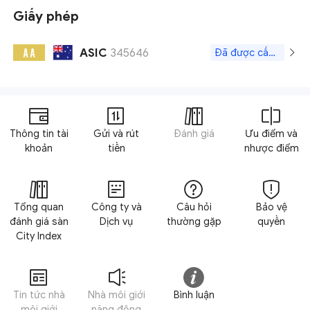
Giấy phép
ASIC
345646
A A
Đã được cấp phép
Thông tin tài
Gửi và rút
Đánh giá
Ưu điểm và
khoản
tiền
nhược điểm
Tổng quan
Công ty và
Câu hỏi
Bảo vệ
đánh giá sàn
Dịch vụ
thường gặp
quyền
City Index
Tin tức nhà
Nhà môi giới
Bình luận
môi giới
năng động