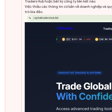
Traders Hub hoặc bất kỳ công ty liên kết nào.
Việc thiếu các thông tin cơ bản về doanh nghiệp và q
trò lừa đảo.