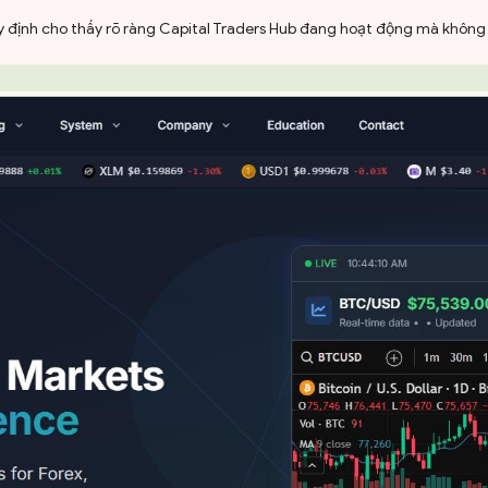
uy định cho thấy rõ ràng Capital Traders Hub đang hoạt động mà không