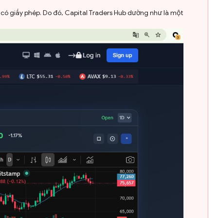
 có giấy phép. Do đó, Capital Traders Hub dường như là một