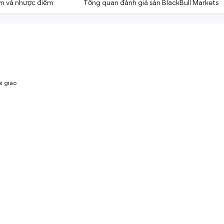
m và nhược điểm
Tổng quan đánh giá sàn BlackBull Markets
i giáo
Hỗ trợ nhiều loại tiền tệ cơ bản
Nhiều loại tài khoản