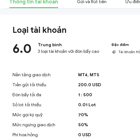
Thông tin tài khoản
Gửi và Rút tiền
Ưu điể
Loại tài khoản
6.0
Trung bình
Đặc điểm
3 loại tài khoản với đòn bẩy cao
Tài khoản Hồ
Nền tảng giao dịch
MT4,
MT5
Tiền gửi tối thiểu
200.0 USD
Đòn bẩy tối đa
1 : 500
Số lot tối thiểu
0.01 Lot
Mức gọi ký quỹ
70%
Mức ngưng giao dịch
50%
Phí hoa hồng
0 USD