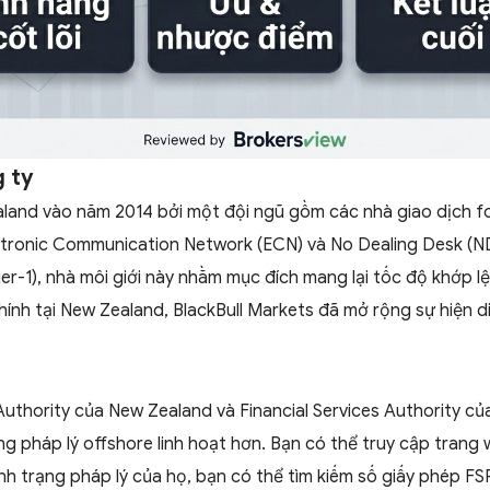
g ty
land vào năm 2014 bởi một đội ngũ gồm các nhà giao dịch fore
ctronic Communication Network (ECN) và No Dealing Desk (ND
er-1), nhà môi giới này nhằm mục đích mang lại tốc độ khớp 
chính tại New Zealand, BlackBull Markets đã mở rộng sự hiện
Authority của New Zealand và Financial Services Authority củ
ng pháp lý offshore linh hoạt hơn. Bạn có thể truy cập trang
nh trạng pháp lý của họ, bạn có thể tìm kiếm số giấy phép FS