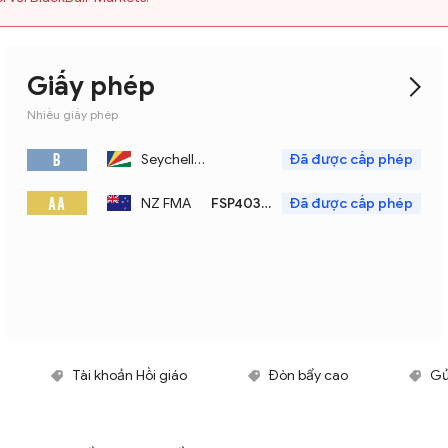
Giấy phép
Nhiều giấy phép
B
Seychelles FSA
Đã được cấp phép
A A
NZ FMA
FSP403326
Đã được cấp phép
Tài khoản Hồi giáo
Đòn bẩy cao
Gử
 bản
Nhiều loại tài khoản
Dịch vụ khách hàng ư