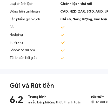
Loại chênh lệch
Chênh lệch thả nổi
Đồng tiền tài khoản
CAD,
NZD,
ZAR,
SGD,
‎AUD,
J
Sản phẩm giao dịch
Chỉ số,
Năng lượng,
Kim loại
EA
Hedging
Scalping
Bảo vệ số dư âm
Tài khoản Hồi giáo
Gửi và Rút tiền
6.2
Trung bình
Đặc điểm
Không có
nhiều loại phương thức thanh toán