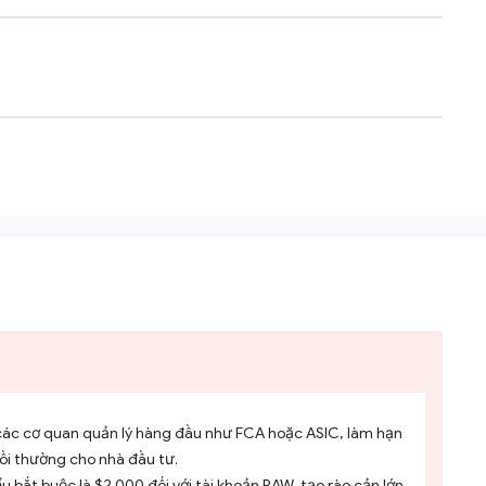
các cơ quan quản lý hàng đầu như FCA hoặc ASIC, làm hạn
ồi thường cho nhà đầu tư.
ểu bắt buộc là $2.000 đối với tài khoản RAW, tạo rào cản lớn