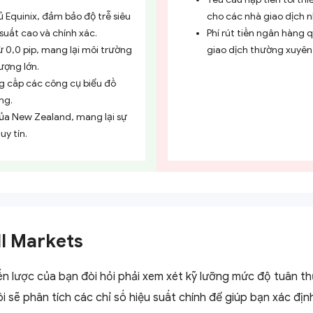
 Equinix, đảm bảo độ trễ siêu
cho các nhà giao dịch 
 suất cao và chính xác.
Phí rút tiền ngân hàng 
ừ 0,0 pip, mang lại môi trường
giao dịch thường xuyên
lượng lớn.
ng cấp các công cụ biểu đồ
ng.
của New Zealand, mang lại sự
uy tín.
ll Markets
n lược của bạn đòi hỏi phải xem xét kỹ lưỡng mức độ tuân thủ
i sẽ phân tích các chỉ số hiệu suất chính để giúp bạn xác định