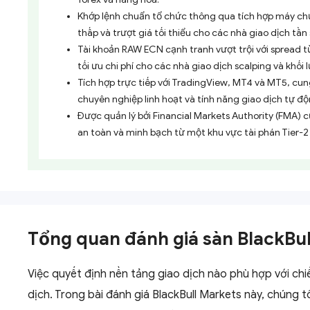
Khớp lệnh chuẩn tổ chức thông qua tích hợp máy chủ
thấp và trượt giá tối thiểu cho các nhà giao dịch tần
Tài khoản RAW ECN cạnh tranh vượt trội với spread t
tối ưu chi phí cho các nhà giao dịch scalping và khối 
Tích hợp trực tiếp với TradingView, MT4 và MT5, cu
chuyên nghiệp linh hoạt và tính năng giao dịch tự độ
Được quản lý bởi Financial Markets Authority (FMA) 
an toàn và minh bạch từ một khu vực tài phán Tier-2 
Tổng quan đánh giá sàn BlackBu
Việc quyết định nền tảng giao dịch nào phù hợp với chiế
dịch. Trong bài đánh giá BlackBull Markets này, chúng tô