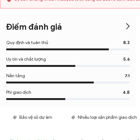
Điểm đánh giá
Quy định và tuân thủ
8.3
Uy tín và chất lượng
5.6
Nền tảng
7.1
Phí giao dịch
4.8
Bảo vệ số dư âm
Nhiều loại sản phẩm giao dịch
Không có phí gửi tiền
Hỗ trợ nhiều loại tiền tệ cơ