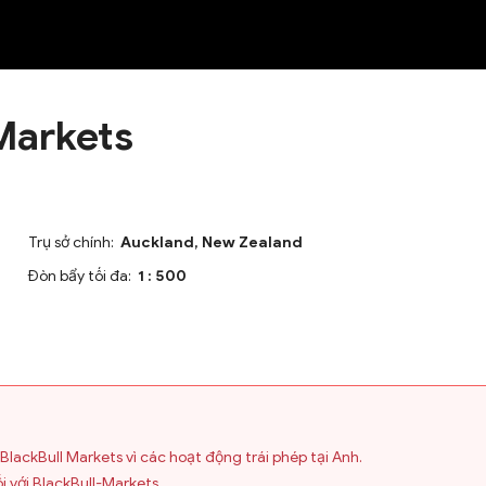
NEW
Markets
Trụ sở chính:
Auckland, New Zealand
Đòn bẩy tối đa:
1 : 500
BlackBull Markets vì các hoạt động trái phép tại Anh.
 với BlackBull-Markets.