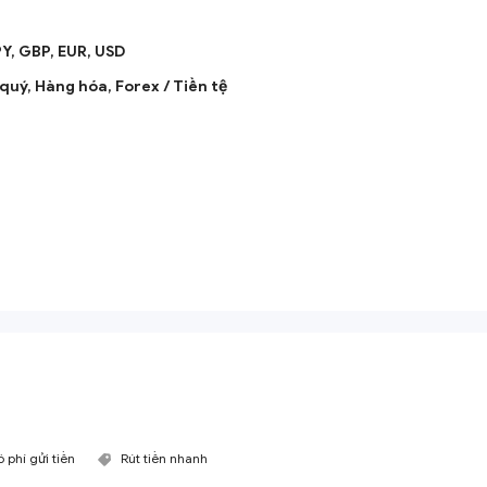
PY,
GBP,
EUR,
USD
 quý,
Hàng hóa,
Forex / Tiền tệ
 phí gửi tiền
Rút tiền nhanh