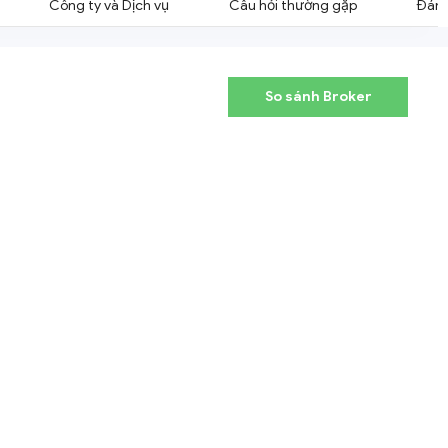
Công ty và Dịch vụ
Câu hỏi thường gặp
Đánh
So sánh Broker