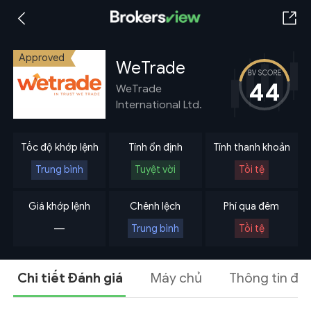
Approved
WeTrade
44
WeTrade
International Ltd.
Tốc độ khớp lệnh
Tính ổn định
Tính thanh khoản
Trung bình
Tuyệt vời
Tồi tệ
Giá khớp lệnh
Chênh lệch
Phí qua đêm
---
Trung bình
Tồi tệ
Chi tiết Đánh giá
Máy chủ
Thông tin đá