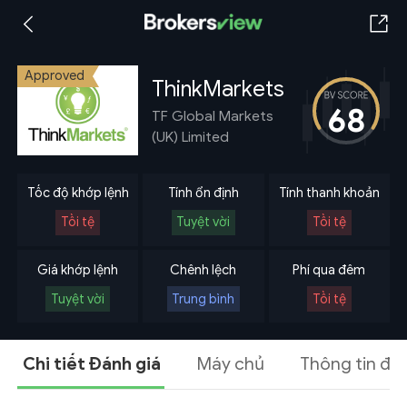
Approved
ThinkMarkets
68
TF Global Markets
(UK) Limited
Tốc độ khớp lệnh
Tính ổn định
Tính thanh khoản
Tồi tệ
Tuyệt vời
Tồi tệ
Giá khớp lệnh
Chênh lệch
Phí qua đêm
Tuyệt vời
Trung bình
Tồi tệ
Chi tiết Đánh giá
Máy chủ
Thông tin đá