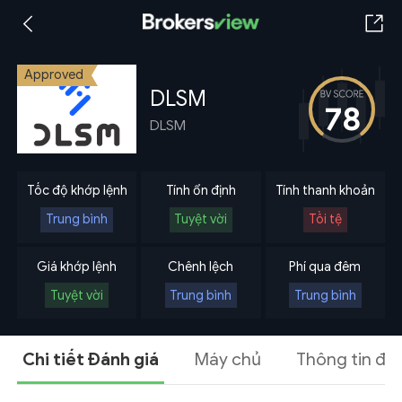
Approved
DLSM
78
DLSM
Tốc độ khớp lệnh
Tính ổn định
Tính thanh khoản
Trung bình
Tuyệt vời
Tồi tệ
Giá khớp lệnh
Chênh lệch
Phí qua đêm
Tuyệt vời
Trung bình
Trung bình
Chi tiết Đánh giá
Máy chủ
Thông tin đá