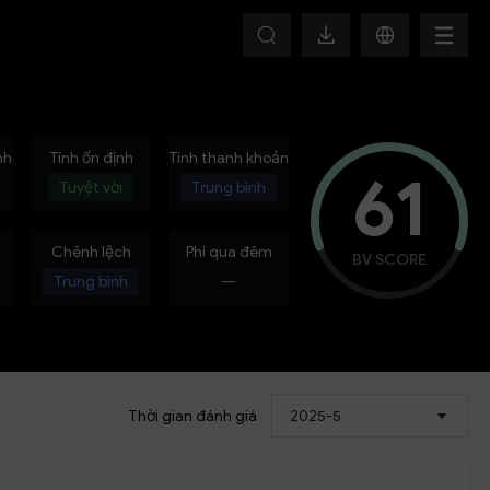
HOT
nh
Tính ổn định
Tính thanh khoản
61
Tuyệt vời
Trung bình
h
Chênh lệch
Phí qua đêm
BV SCORE
Trung bình
---
Thời gian đánh giá
2025-5