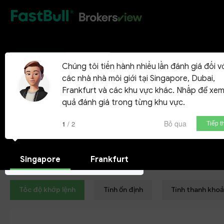
HOT
Avatrade
Approved
Chúng tôi tiến hành nhiều lần đánh giá đối v
các nhà nhà môi giới tại Singapore, Dubai,
AVA Trade Ltd
Frankfurt và các khu vực khác. Nhấp để xem
quả đánh giá trong từng khu vực.
Tài khoản Demo
Bỏ qua
1 / 2
Tiếp t
Singapore
Frankfurt
Tốc độ khớp lệnh
Tính ổn định
Tính thanh kho