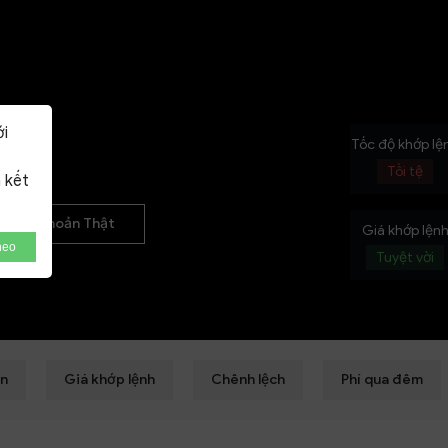
NEW
ới
Tốc độ khớp lệ
Tồi tệ
 kết
Tài khoản Thật
Giá khớp lện
heo
Tuyệt vời
ản
Giá khớp lệnh
Chênh lệch
Phí qua đêm