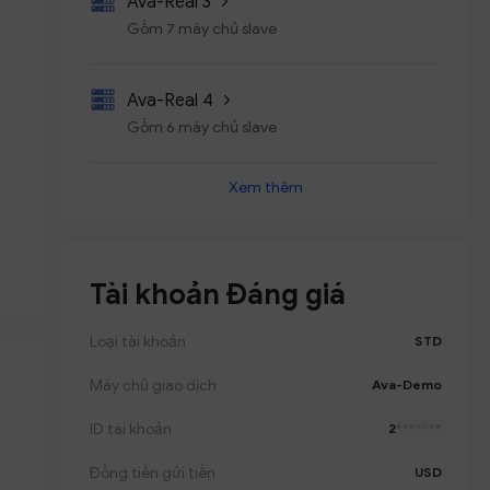
Ava-Real 3
Gồm 7 máy chủ slave
Ava-Real 4
Gồm 6 máy chủ slave
Xem thêm
Ava-Real 5
Gồm 7 máy chủ slave
Tài khoản Đáng giá
Ava-Real 6
Gồm 6 máy chủ slave
Loại tài khoản
STD
Máy chủ giao dịch
Ava-Demo
ID tài khoản
2
*******
Đồng tiền gửi tiền
USD