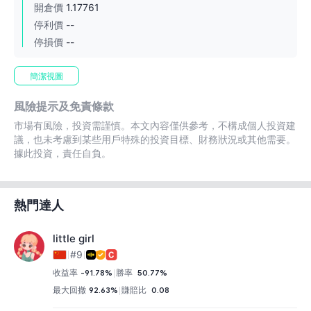
開倉價
1.17761
停利價
--
停損價
--
簡潔視圖
風險提示及免責條款
市場有風險，投資需謹慎。本文內容僅供參考，不構成個人投資建
議，也未考慮到某些用戶特殊的投資目標、財務狀況或其他需要。
據此投資，責任自負。
熱門達人
little girl
#9
收益率
-91.78%
勝率
50.77%
最大回撤
92.63%
賺賠比
0.08