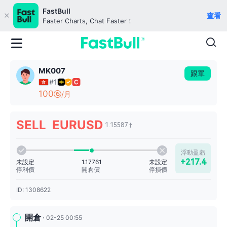
FastBull
查看
Faster Charts, Chat Faster！
MK007
跟單
#1
100
/月
SELL EURUSD
1.15587
浮動盈虧
+217.4
未設定
未設定
1.17761
停利價
停損價
開倉價
ID: 1308622
開倉
02-25 00:55