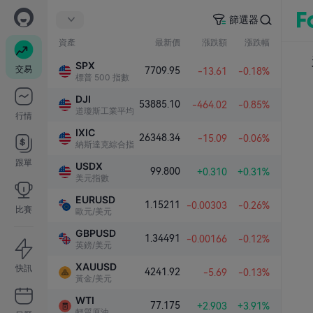
篩選器
資產
最新價
漲跌額
漲跌幅
SPX
交易
7709.95
-13.61
-0.18%
標普 500 指數
DJI
53885.10
-464.02
-0.85%
道瓊斯工業平均指數
行情
IXIC
26348.34
-15.09
-0.06%
納斯達克綜合指數
跟單
USDX
99.800
+0.310
+0.31%
美元指數
EURUSD
1.15211
-0.00303
-0.26%
比賽
歐元/美元
GBPUSD
1.34491
-0.00166
-0.12%
英鎊/美元
XAUUSD
快訊
4241.92
-5.69
-0.13%
黃金/美元
WTI
77.175
+2.903
+3.91%
輕質原油