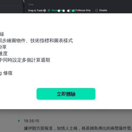
週四（8月6日）紐約尾盤，美元兌日圓漲0.44%，報158.44
圓漲0.14%，英鎊兌日圓跌0.11%。
19:31:26
週四（8月6日）紐約尾盤，ICE美元指數漲0.26%，報99.9
線

22:00以來加速上漲、00:18刷新日高。彭博美元指數漲0.19%
間同步繪圖物件、技術指標和圖表樣式

點。
單

速度

19:28:16
指標中同時設定多個計算週期

俄方：若想和平解決俄烏衝突，歐洲應停止援烏。
g 修復
19:27:53
市場消息：日本將向承包商提前通報防務採購計畫。
立即體驗
19:27:16
WTI原油日內大漲4.00%，現報77.30美元/桶。
19:26:15
據伊朗方面報道，知情人士稱，格甚姆島傳出的兩聲爆炸聲