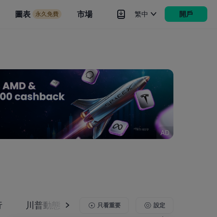
市場
圖表
市場
繁中
開戶
永久免費
rokers
更多
AD
行
川普動態
專題關注
只看重要
設定