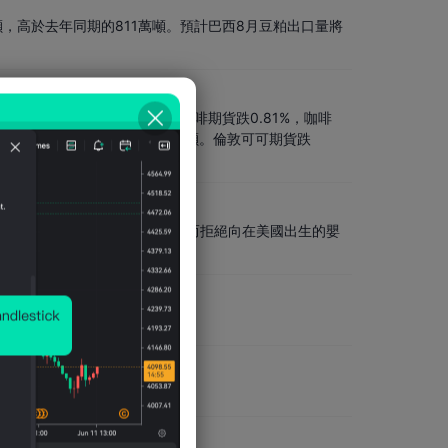
噸，高於去年同期的811萬噸。預計巴西8月豆粕出口量將
期貨漲2.24%。 ICE阿拉比卡咖啡期貨跌0.81%，咖啡
期貨跌2.87%，報5,829美元/噸。倫敦可可期貨跌
漲0.10%。
，旨在因商業化「出生旅遊」產業而拒絕向在美國出生的嬰
勢和Google母公司標債。