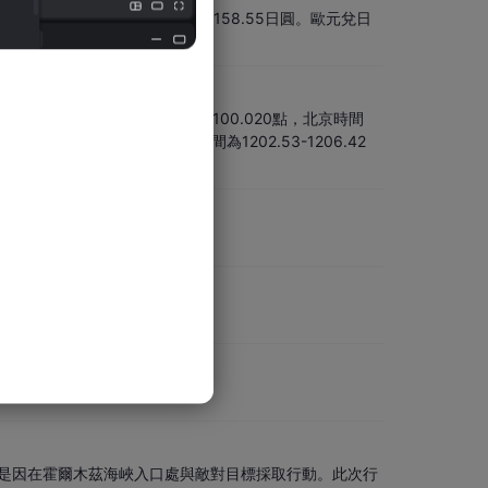
日元，日內交投區間為157.56-158.55日圓。歐元兌日
33點，日內交投區間為99.637-100.020點，北京時間
，報1205.79點，日內交投區間為1202.53-1206.42
是因在霍爾木茲海峽入口處與敵對目標採取行動。此次行