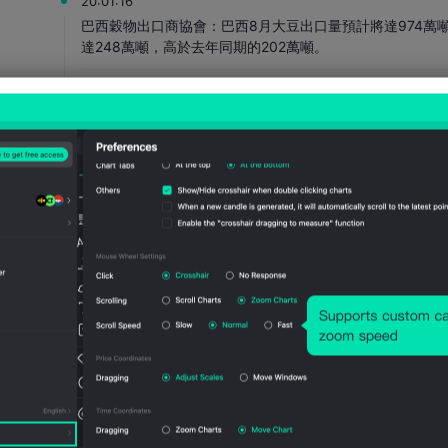
20:01:16
巴西穀物出口商協會：巴西8月大豆出口量預計將達974萬
達248萬噸，高於去年同期的202萬噸。
19:53:03
週四（8月6日）紐約尾盤，ICE原糖期貨漲2.84%，ICE白糖
「C」期貨跌1.03%。羅布斯塔咖啡期貨跌2.06%。紐約可可
2.28%。芝加哥WCE雙低油菜籽期貨漲0.16%。 ICE棉花期貨
19:44:08
根據Axios：美國總統川普計劃於週四簽署兩項行政命令
兒授予公民身份。
19:43:56
美國總統川普打算今天簽署兩項關於生育旅遊的行政命令。
19:40:05
美國2/10年期公債殖利率至少漲6個基點，投資人關注油價漲
19:32:43