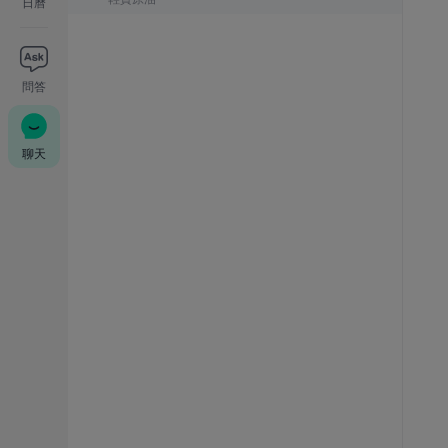
日曆
問答
聊天