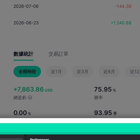
2026-07-06
-144.36
2026-06-23
+1,240.88
2026-06-17
-994.10
數據統計
交易訂單
2026-06-08
+1,660.52
全部時段
近1月
近3月
近6月
近1
2026-06-05
+322.88
+7,863.86
75.95
2026-06-01
-94.46
USD
%
總盈虧
勝率
0.00
93.95
%
手
量化交易佔比
總手數
0.24
1.27
手
%