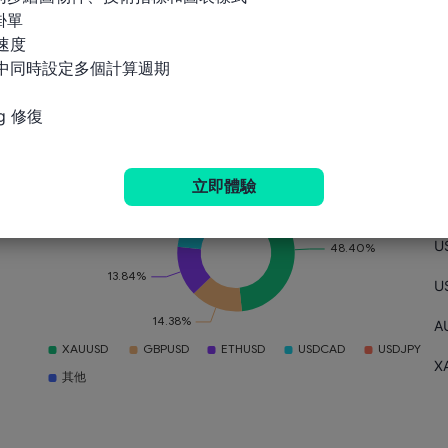
單

速度

指標中同時設定多個計算週期

g 修復
品種偏好
倉位
筆數
X
立即體驗
G
U
U
A
X