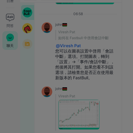
日曆
WTI
Global Chat Room
08:13
76.339
-1.000
-1.29%
06:58
輕質原油
Sandjar Nasreddinov
:
[圖片]
john
华人交易聊天室
問答
歡迎進入聊天室
Viresh Pat
如何在 Fastbull 中啓用會話中斷
文件助手
@
Viresh Pat
聊天
您可以在圖表設置中啓用「會話
中斷」選項。打開圖表，轉到
「設置」→「事件/會話中斷」，
然後將其打開。如果您看不到該
選項，請檢查您是否正在使用最
新版本的 FastBull。
john
Viresh Pat