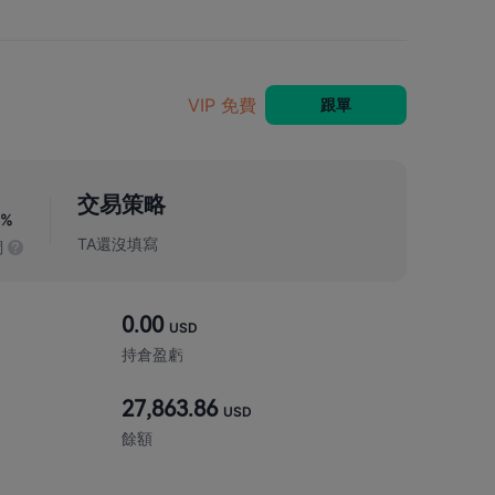
VIP 免費
跟單
交易策略
7
%
TA還沒填寫
調
0.00
USD
持倉盈虧
27,863.86
USD
餘額