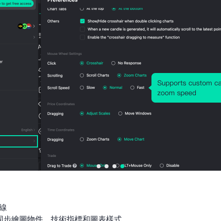
平均交易手數
重倉交易佔比
展開全部
統計截至
2026-08-07 23:00:00
餘額/淨值
線

間同步繪圖物件、技術指標和圖表樣式
