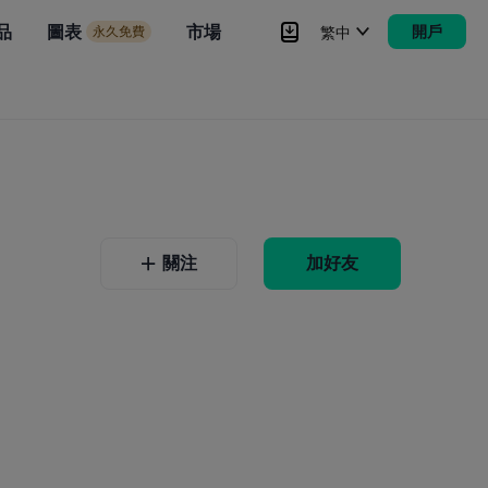
品
Brokers
圖表
市場
開戶
繁中
永久免費
Brokers
更多
關注
加好友