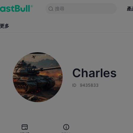
產品
圖表
搜尋
市場
資訊
訊號
比賽
產
永久免費
更多
資訊
訊號
比賽
Charles
ID
9435833