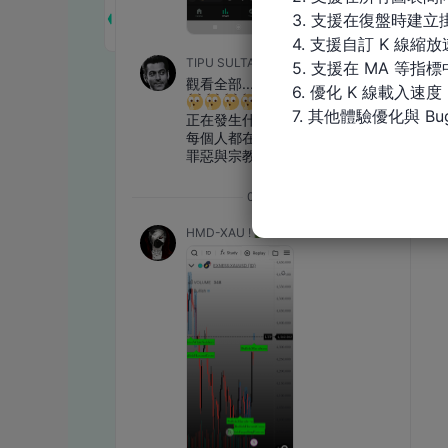
3. 支援在復盤時建立掛
4. 支援自訂 K 線縮放
TIPU SULTAN
5. 支援在 MA 等
觀看全部..........
6. 優化 K 線載入速度

7. 其他體驗優化與 Bu
正在發生什麼，正在展示什麼，
每個人都在關注，世界即將打破
罪惡與宗教的熔爐
07:26
HMD-XAU !