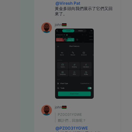
@
Viresh Pat
黃金多頭向我們展示了它們又回
來了。
john
john
PZ0O31YGWE
夥計們，回放呢？
@
PZ0O31YGWE