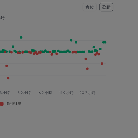
倉位
盈虧
 小時