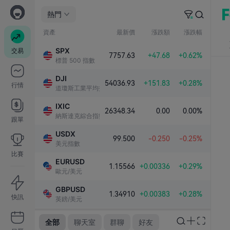
00亿
熱門
06:36
資產
最新價
漲跌額
漲跌幅
whitediel
SPX
交易
7757.63
+47.68
+0.62%
比特幣出售
標普 500 指數
游客5201150
DJI
54036.93
+151.83
+0.28%
行情
沒有 Nas100 圖表嗎？
道瓊斯工業平均指數
IXIC
06:49
26348.34
0.00
0.00%
納斯達克綜合指數
跟單
Viresh Pat
USDX
如何在 Fastbull 中啓用會話中斷
99.500
-0.250
-0.25%
美元指數
比賽
Viresh Pat
EURUSD
1.15566
+0.00336
+0.29%
歐元/美元
GBPUSD
1.34910
+0.00383
+0.28%
快訊
英鎊/美元
XAUUSD
全部
聊天室
群聊
好友
4341.81
+101.79
+2.40%
黃金/美元