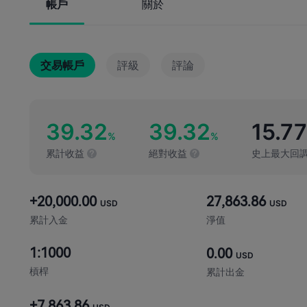
帳戶
關於
交易帳戶
評級
評論
39.32
39.32
15.7
%
%
累計收益
絕對收益
史上最大回
+20,000.00
27,863.86
USD
USD
累計入金
淨值
1:1000
0.00
USD
槓桿
累計出金
+7,863.86