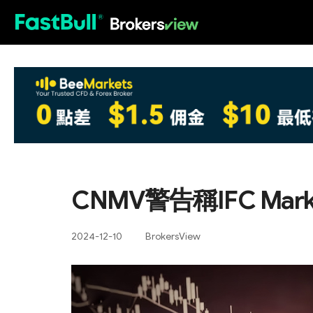
HOT
CNMV警告稱IFC Ma
2024-12-10
BrokersView