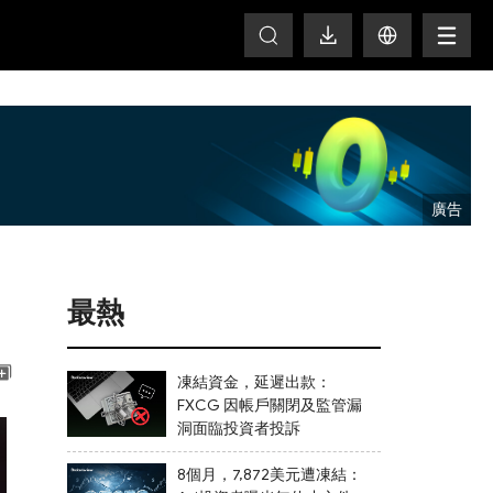
T
最熱
凍結資金，延遲出款：
FXCG 因帳戶關閉及監管漏
洞面臨投資者投訴
8個月，7,872美元遭凍結：