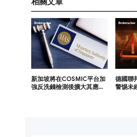
相關文章
新加坡將在COSMIC平台加
德國聯
強反洗錢檢測後擴大其應用
警惕未
範圍。
貨幣平