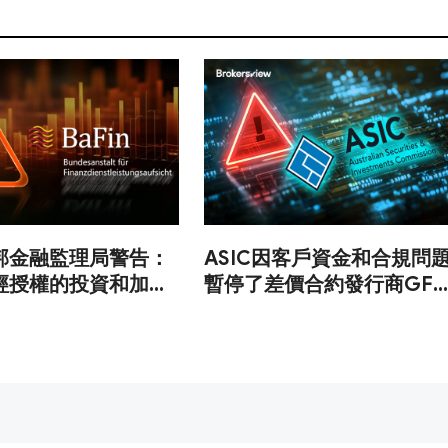
邦金融監理局警告：
ASIC因客戶資金和合規問
經授權的投資和加密
暫停了差價合約發行商GFA
台
Capital Markets的AFS牌
照