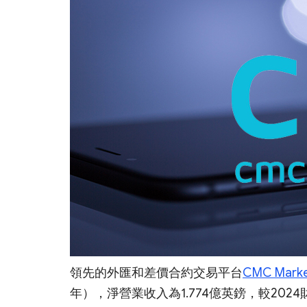
領先的外匯和差價合約交易平台
CMC Mark
年），淨營業收入為1.774億英鎊，較202