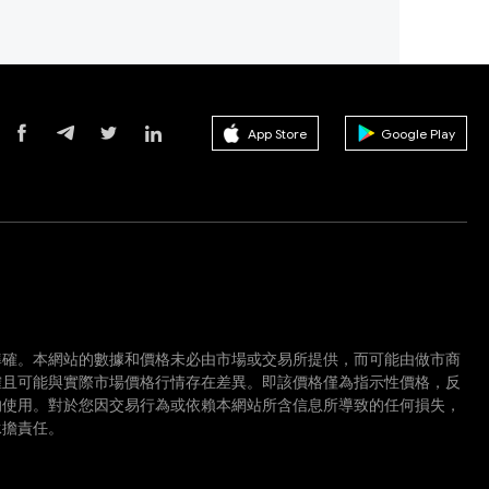
App Store
Google Play
準確。本網站的數據和價格未必由市場或交易所提供，而可能由做市商
確且可能與實際市場價格行情存在差異。即該價格僅為指示性價格，反
的使用。對於您因交易行為或依賴本網站所含信息所導致的任何損失，
承擔責任。