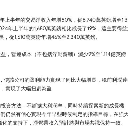
半年的交易淨收入年增50%，從8,740萬英鎊增至1.31
024年上半年的1,680萬英鎊相比成長了19%，這主要得益
1,610萬英鎊年增46%至2,340萬英鎊。
本效益，營運成本（不包括浮動薪酬）減少9%至1.114億英鎊
，使該公司的盈利能力實現了同比大幅增長，稅前利潤達
比，實現了大幅扭虧為盈
務實的投資方法，不斷擴大利潤率，同時持續探索新的成長機
示：「我們仍然有信心實現今年早些時候制定的指導目標，在強
多樣化的支持下，淨營業收入預計將與市場共識保持一致。