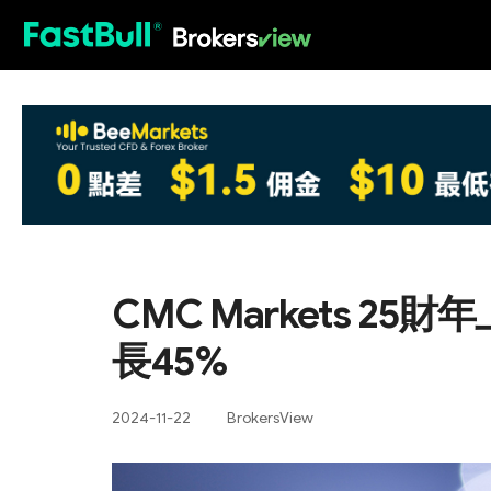
HOT
CMC Markets 
長45%
2024-11-22
BrokersView