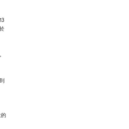
3
於
，
到
大的