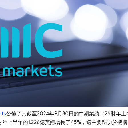
ets
公佈了其截至2024年9月30日的中期業績（25財年上
4財年上半年的1.226億英鎊增長了45%，這主要歸功於機