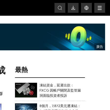
T
成
最熱
凍結資金，延遲出款：
FXCG 因帳戶關閉及監管漏
洞面臨投資者投訴
8個月，7,872美元遭凍結：