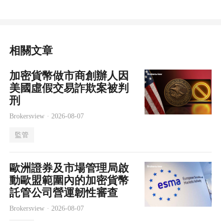
相關文章
加密貨幣做市商創辦人因
美國虛假交易詐欺案被判
刑
Brokersview ·
2026-08-07
監管
歐洲證券及市場管理局啟
動歐盟範圍內的加密貨幣
託管公司營運韌性審查
Brokersview ·
2026-08-07