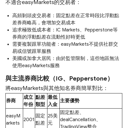
不適合easyMarkets的交易者：
高頻剝頭皮交易者：固定點差在正常時段比浮動點
差券商略高，會增加交易成本
追求極致低成本者：IC Markets、Pepperstone等
券商的浮動點差在流動性好時更低
需要複製跟單功能者：easyMarkets不提供社群交
易或信號跟單服務
美國或加拿大居民：由於監管限制，這些地區無法
使用easyMarkets服務
與主流券商比較（IG、Pepperstone）
將easyMarkets與其他知名券商簡單對比：
成立
點差
最低
券商
主要優勢
年份
類型
入金
固定點差、
easyM
固定
25美
2001
dealCancellation、
arkets
點差
元
TradingView整合