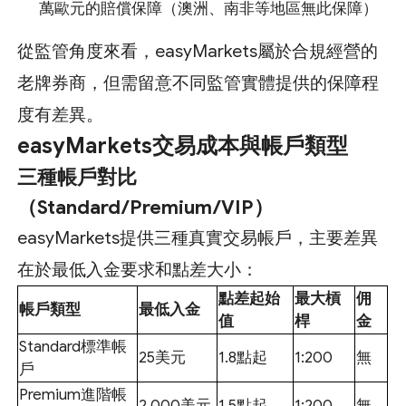
萬歐元的賠償保障（澳洲、南非等地區無此保障）
從監管角度來看，easyMarkets屬於合規經營的
老牌券商，但需留意不同監管實體提供的保障程
度有差異。
easyMarkets交易成本與帳戶類型
三種帳戶對比
（Standard/Premium/VIP）
easyMarkets提供三種真實交易帳戶，主要差異
在於最低入金要求和點差大小：
點差起始
最大槓
佣
帳戶類型
最低入金
值
桿
金
Standard標準帳
25美元
1.8點起
1:200
無
戶
Premium進階帳
2,000美元
1.5點起
1:200
無