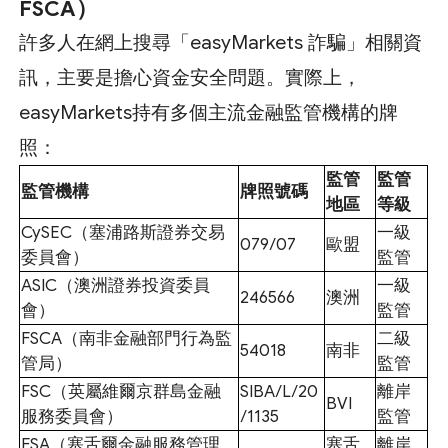
FSCA）
許多人在網上搜尋「easyMarkets 詐騙」相關資
訊，主要是擔心資金安全問題。實際上，
easyMarkets持有多個主流金融監管機構的牌
照：
監管
監管
監管機構
牌照號碼
地區
等級
CySEC（塞浦路斯證券交易
一級
079/07
歐盟
委員會）
監管
ASIC（澳洲證券投資委員
一級
246566
澳洲
會）
監管
FSCA（南非金融部門行為監
二級
54018
南非
管局）
監管
FSC（英屬維爾京群島金融
SIBA/L/20
離岸
BVI
服務委員會）
/1135
監管
FSA（塞舌爾金融服務管理
塞舌
離岸