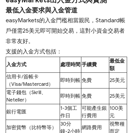
easyMarkets出入金方式與實測
最低入金要求與入金管道
easyMarkets的入金門檻相當親民，Standard帳
戶僅需25美元即可開始交易，這對小資金交易者
非常友好。
支援的入金方式包括：
最低金
入金方式
處理時間
手續費
額
信用卡/簽帳卡
即時到帳
免費
25美元
（Visa/Mastercard）
電子錢包（Skrill、
即時到帳
免費
25美元
Neteller）
1-3個工
可能產生銀
100美
銀行電匯
作日
行費用
元
30分
視幣種
加密貨幣（比特幣等）
網路費用
鐘-2小時
而定