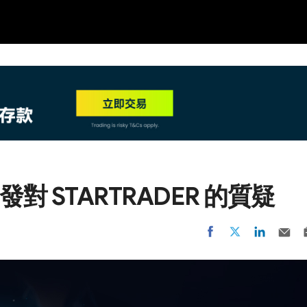
NEW
HO
 STARTRADER 的質疑