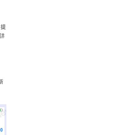
圖提
詳
新