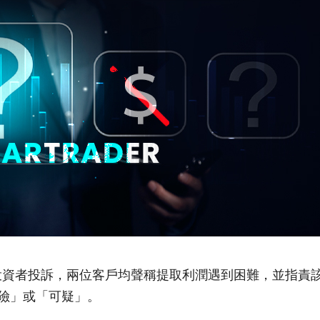
的獨立投資者投訴，兩位客戶均聲稱提取利潤遇到困難，並指責
險」或「可疑」。