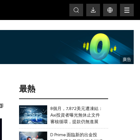
T
最熱
8個月，7,872美元遭凍結：
Axi投資者曝光無休止文件
審核循環，提款仍無進展
D Prime 面臨新的出金投