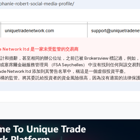
ade Network ltd 是一家未受監管的交易商
辭，甚至相同的辦公位址，之前已被 Brokersview 標記過，例如，
或塞席爾金融服務管理局 （FSA Seychelles） 中沒有找到任何與該交
rade Network ltd 添加到其警告名單中，稱這是一個虛假投資平臺。
受任何管理機構的監管。將其委託給投資者的資金風險很高，因為沒有適當的法律保護來保護資