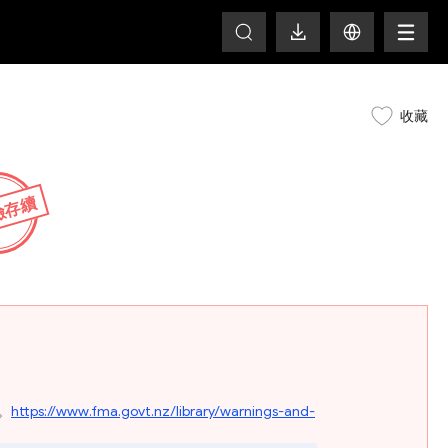
T
收藏
險存續
臺。
https://www.fma.govt.nz/library/warnings-and-