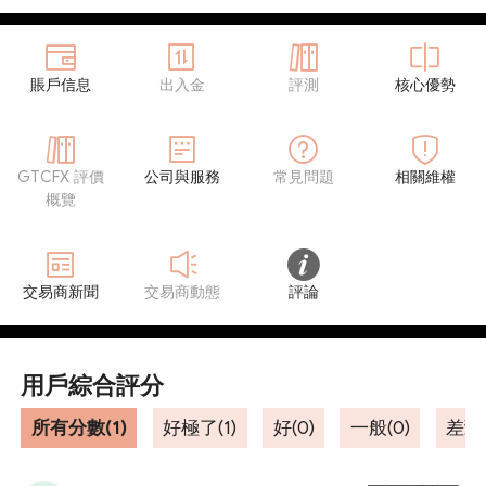
賬戶信息
出入金
評測
核心優勢
GTCFX 評價
公司與服務
常見問題
相關維權
概覽
交易商新聞
交易商動態
評論
用戶綜合評分
所有分數(1)
好極了(1)
好(0)
一般(0)
差勁(