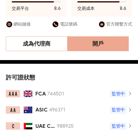
交易平台
8.6
交易成本
8.6
網站鏈接
電話號碼
官方聯繫方式
成為代理商
開戶
許可證狀態
FCA
744501
A A A
監管中
ASIC
496371
A A
監管中
UAE CMA
988925
C
監管中