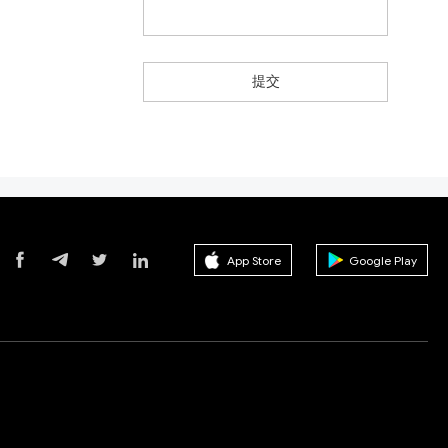
提交
App Store
Google Play