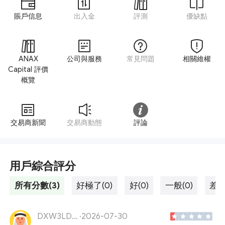
賬戶信息
出入金
評測
優缺點
ANAX
公司與服務
常見問題
相關維權
Capital 評價
概覽
交易商新聞
交易商動態
評論
用戶綜合評分
所有分數(3)
好極了(0)
好(0)
一般(0)
差勁
DXW3LD18MK
·
2026-07-30