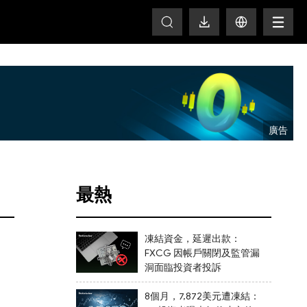
T
最熱
凍結資金，延遲出款：
FXCG 因帳戶關閉及監管漏
洞面臨投資者投訴
8個月，7,872美元遭凍結：