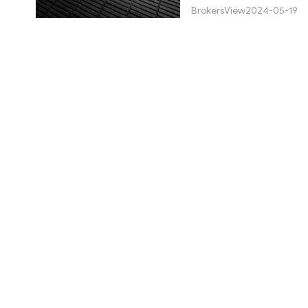
BrokersView
2024-05-19