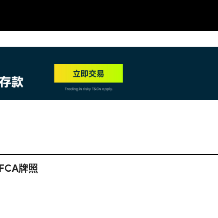
NEW
HO
銷FCA牌照