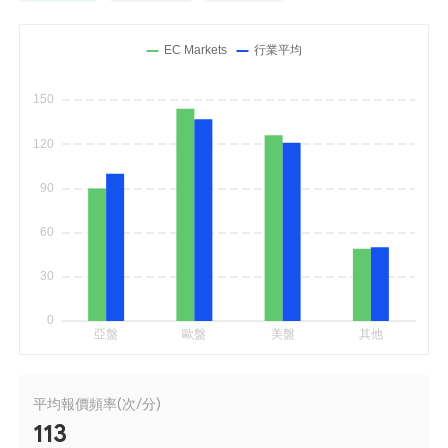
平均報價頻率(次/分)
113