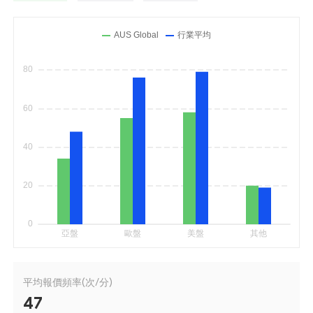
平均報價頻率(次/分)
47