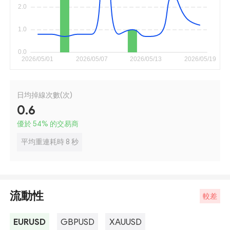
日均掉線次數(次)
0.6
優於 54
%
的交易商
平均重連耗時 8 秒
流動性
較差
EURUSD
GBPUSD
XAUUSD