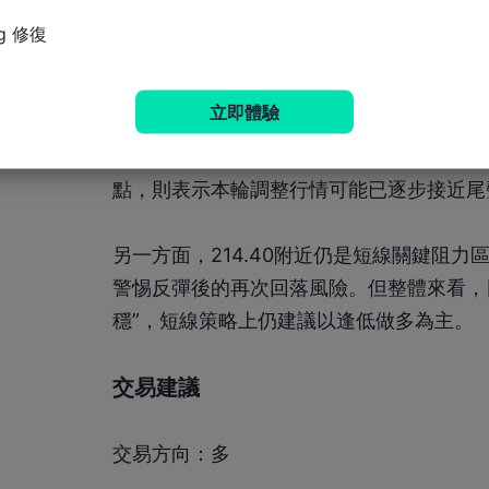
後續有效跌破該位置，則表示自216.00
g 修復
目標或將指向208.26區域。
立即體驗
不過，從短週期走勢來看，匯價近期的下行動
續出現承接買盤之後，市場空頭情緒已有所
點，則表示本輪調整行情可能已逐步接近尾
另一方面，214.40附近仍是短線關鍵阻
警惕反彈後的再次回落風險。但整體來看，
穩”，短線策略上仍建議以逢低做多為主。
交易建議
交易方向：多