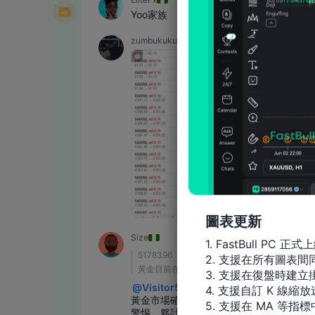
圖表更新
1. FastBull PC 正式上
2. 支援在所有圖表
3. 支援在復盤時建立掛
4. 支援自訂 K 線縮放
5. 支援在 MA 等