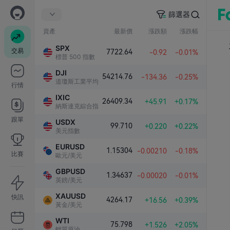
篩選器
資產
最新價
漲跌額
漲跌幅
SPX
交易
7722.64
-0.92
-0.01%
標普 500 指數
DJI
54214.76
-134.36
-0.25%
道瓊斯工業平均指數
行情
IXIC
26409.34
+45.91
+0.17%
納斯達克綜合指數
跟單
USDX
99.710
+0.220
+0.22%
美元指數
EURUSD
1.15304
-0.00210
-0.18%
比賽
歐元/美元
GBPUSD
1.34637
-0.00020
-0.01%
英鎊/美元
XAUUSD
快訊
4264.17
+16.56
+0.39%
黃金/美元
WTI
75.798
+1.526
+2.05%
輕質原油