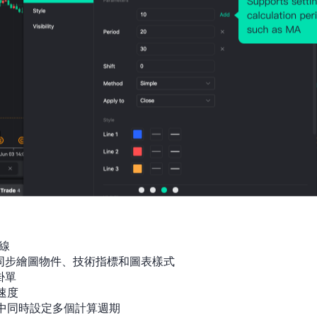
線

間同步繪圖物件、技術指標和圖表樣式

技術面
單

速度

指標中同時設定多個計算週期

技術結構上，GBPJPY目前短線走勢仍偏中