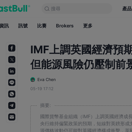
搜尋
搜尋
產品
圖表
產品
永久免費
資訊
訊號
比賽
Brokers
資訊
更多
訊號
比賽
B
IMF上調英國經濟預
但能源風險仍壓制前
Eva Chen
05-19 17:12
摘要:
國際貨幣基金組織（IMF）上調英國經濟成
央行維持偏緊政策的預期，短線對英鎊形成支
源價格波動仍可能對英國經濟構成衝擊，英