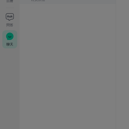
日曆
問答
聊天