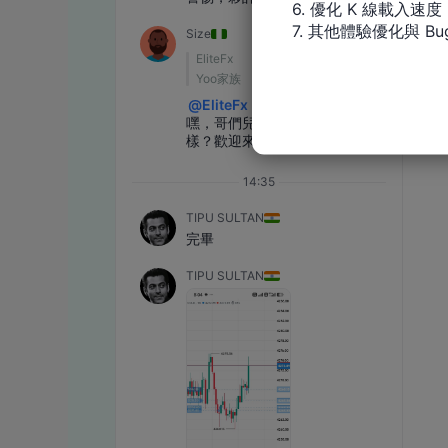
6. 優化 K 線載入速度

7. 其他體驗優化與 Bu