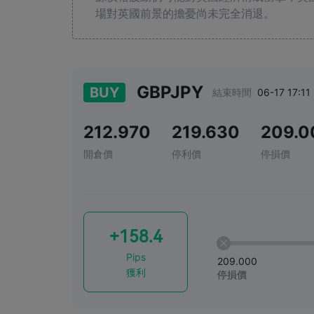
場對英國前景的擔憂尚未完全消退。
GBPJPY
BUY
結束時間
06-17 17:11
212.970
219.630
209.0
開倉價
停利價
停損價
+158.4
Pips
209.000
獲利
停損價