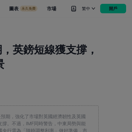
市場
圖表
市場
繁中
開戶
永久免費
rokers
更多
期，英鎊短線獲支撐，
景
長預期，強化了市場對英國經濟韌性及英國
撐。不過，IMF同時警告，中東局勢與能
國央行需為「隨時調整利率」做好準備，市