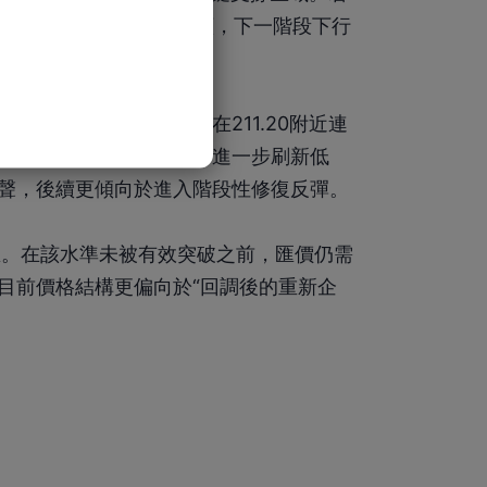
高點以來的調整結構仍在延續，下一階段下行
能已明顯減弱。尤其是在211.20附近連
降溫。目前只要價格不再進一步刷新低
聲，後續更傾向於進入階段性修復反彈。
力區。在該水準未被有效突破之前，匯價仍需
目前價格結構更偏向於“回調後的重新企