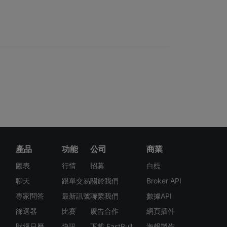
產品
功能
公司
商業
圖表
行情
招募
白標
聊天
跟單交易
關於我們
Broker API
專家問答
最新訊號
聯繫我們
數據API
篩選器
比賽
廣告合作
網頁插件
財經日曆
快訊
下載 FastBull
海報製作