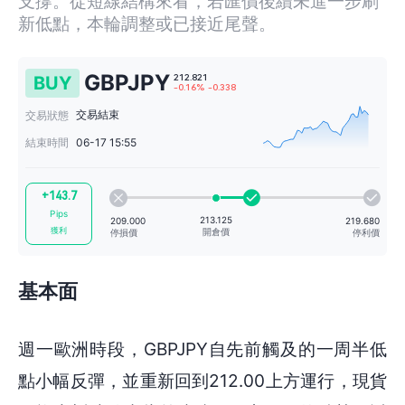
支撐。從短線結構來看，若匯價後續未進一步刷
新低點，本輪調整或已接近尾聲。
GBPJPY
BUY
交易結束
交易狀態
結束時間
06-17 15:55
212.821
-0.16%
-0.338
+143.7
Pips
獲利
基本面
213.125
週一歐洲時段，GBPJPY自先前觸及的一周半低
209.000
開倉價
停損價
點小幅反彈，並重新回到212.00上方運行，現貨