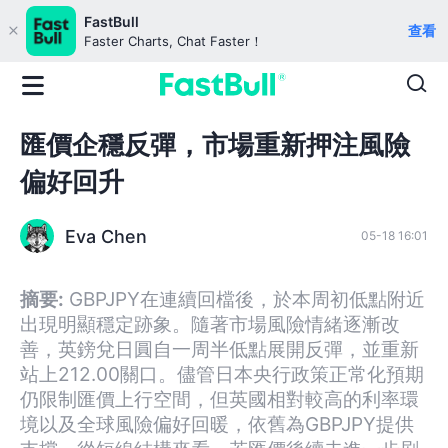
FastBull
查看
Faster Charts, Chat Faster！
匯價企穩反彈，市場重新押注風險
偏好回升
Eva Chen
05-18 16:01
摘要:
GBPJPY在連續回檔後，於本周初低點附近
出現明顯穩定跡象。隨著市場風險情緒逐漸改
善，英鎊兌日圓自一周半低點展開反彈，並重新
站上212.00關口。儘管日本央行政策正常化預期
仍限制匯價上行空間，但英國相對較高的利率環
境以及全球風險偏好回暖，依舊為GBPJPY提供