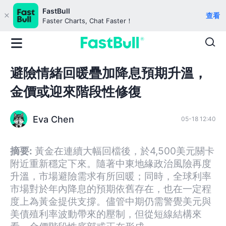
FastBull
查看
Faster Charts, Chat Faster！
避險情緒回暖疊加降息預期升溫，
金價或迎來階段性修復
Eva Chen
05-18 12:40
摘要:
黃金在連續大幅回檔後，於4,500美元關卡
附近重新穩定下來。隨著中東地緣政治風險再度
升溫，市場避險需求有所回暖；同時，全球利率
市場對於年內降息的預期依舊存在，也在一定程
度上為黃金提供支撐。儘管中期仍需警覺美元與
美債殖利率波動帶來的壓制，但從短線結構來