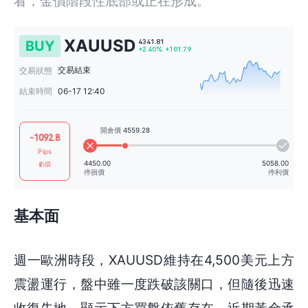
看，金價階段性底部或正在形成。
XAUUSD
BUY
交易結束
交易狀態
結束時間
06-17 12:40
4341.81
+2.40%
+101.79
-1092.8
Pips
虧損
基本面
開倉價
4559.28
4450.00
週一歐洲時段，XAUUSD維持在4,500美元上方
停損價
震盪運行，盤中雖一度跌破該關口，但隨後迅速