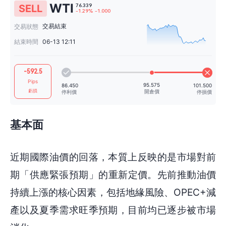
WTI
SELL
交易結束
交易狀態
結束時間
06-13 12:11
76.339
-1.29%
-1.000
-592.5
Pips
虧損
基本面
95.575
86.450
開倉價
近期國際油價的回落，本質上反映的是市場對前
停利價
期「供應緊張預期​​」的重新定價。先前推動油價
持續上漲的核心因素，包括地緣風險、OPEC+減
產以及夏季需求旺季預期，目前均已逐步被市場