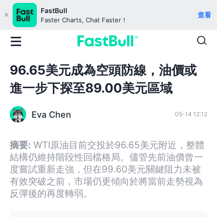
FastBull
查看
Faster Charts, Chat Faster！
96.65美元成為空頭防線，油價或
進一步下探至89.00美元區域
Eva Chen
05-14 12:12
摘要:
WTI原油目前交投於96.65美元附近，整體
結構仍維持階段性回檔格局。儘管先前油價曾一
度嘗試重新走強，但在99.60美元關鍵阻力未被
有效突破之前，市場仍更傾向於將當前走勢視為
反彈後的再度轉弱。