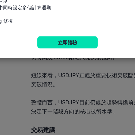
速度

指標中同時設定多個計算週期

但若價格重新跌破156.40，表示目前反
g 修復
將重新測試155.00支撐。一旦155.00失
能進一步延續，下方或重新指向152.26區
立即體驗
從整體節奏來看，目前USDJPY仍處於高
仍將圍繞157.80附近展開反覆拉鋸。
短線來看，USDJPY正處於重要技術突破
突破情況。
整體而言，USDJPY目前仍處於趨勢轉換前的重
決定下一階段方向的核心技術水準。
交易建議