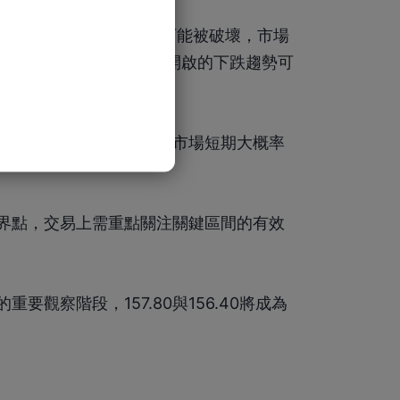
彈力度不足，多頭修復結構可能被破壞，市場
守，則意味著先前由160.70開啟的下跌趨勢可
域。
位整理後的方向確認階段，市場短期大概率
臨界點，交易上需重點關注關鍵區間的有效
要觀察階段，157.80與156.40將成為