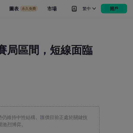
市場
圖表
市場
繁中
開戶
永久免費
rokers
更多
鍵賽局區間，短線面臨
走勢仍維持中性結構。匯價目前正處於關鍵技
展開激烈博弈。