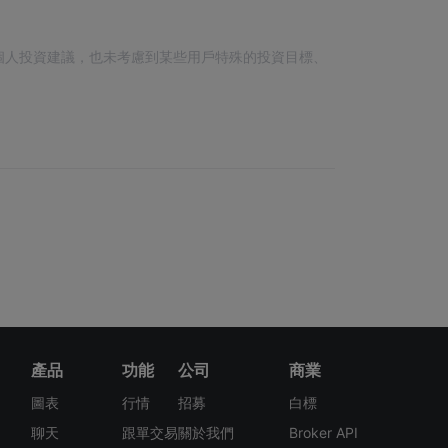
個人投資建議，也未考慮到某些用戶特殊的投資目標、
產品
功能
公司
商業
圖表
行情
招募
白標
聊天
跟單交易
關於我們
Broker API