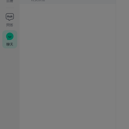
日曆
問答
聊天