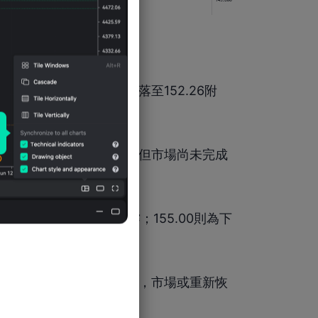
高點展開明顯調整，最低迴落至152.26附
，說明先前空頭壓力已減弱，但市場尚未完成
156.40為短期重要支撐；155.00則為下
6附近。
示先前調整結構可能已經結束，市場或重新恢
160.70區域發起挑戰。