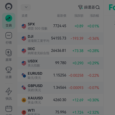
篩選器
資產
最新價
漲跌額
漲跌幅
SPX
交易
7724.45
+0.89
+0.01%
標普 500 指數
DJI
54155.73
-193.39
-0.36%
道瓊斯工業平均指數
行情
IXIC
26436.81
+73.38
+0.28%
納斯達克綜合指數
跟單
USDX
99.780
+0.290
+0.29%
美元指數
EURUSD
1.15256
-0.00258
-0.22%
比賽
歐元/美元
GBPUSD
1.34564
-0.00093
-0.07%
英鎊/美元
XAUUSD
快訊
4260.30
+12.69
+0.30%
黃金/美元
WTI
75.996
+1.724
+2.32%
輕質原油