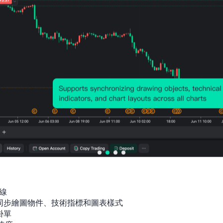
技術面
從日線結構來看，USDJPY先前自160.72
近，隨後進入階段性修復行情。
目前價格重新逼近157.80關鍵阻力區域
真正意義上的趨勢反轉確認。
技術結構上：157.80為目前最核心短線阻力；
方關鍵防守區域；更深層支撐仍位於152.2
線

若後續價格能夠有效突破157.80，則表
間同步繪圖物件、技術指標和圖表樣式

復上行節奏，屆時不排除再次向160.00甚至
單
