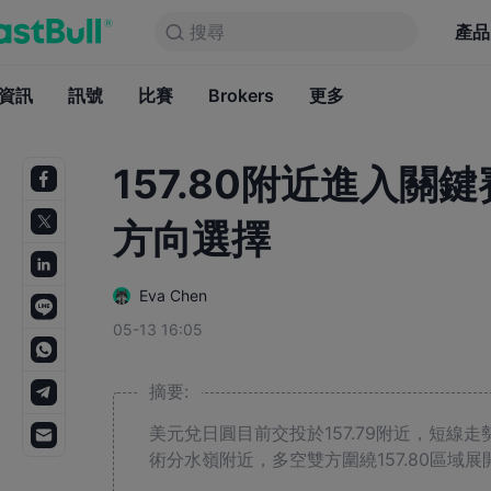
搜尋
搜尋
產品
圖表
產品
永久免費
資訊
訊號
比賽
Brokers
資訊
更多
訊號
比賽
B
157.80附近進入關
方向選擇
Eva Chen
05-13 16:05
摘要:
美元兌日圓目前交投於157.79附近，短線
術分水嶺附近，多空雙方圍繞157.80區域