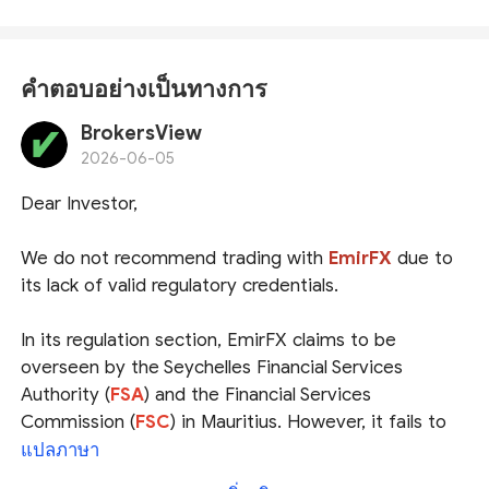
คำตอบอย่างเป็นทางการ
BrokersView
2026-06-05
Dear Investor,
We do not recommend trading with
EmirFX
due to
its lack of valid regulatory credentials.
In its regulation section, EmirFX claims to be
overseen by the Seychelles Financial Services
Authority (
FSA
) and the Financial Services
Commission (
FSC
) in Mauritius. However, it fails to
provide specific license numbers or the exact names
แปลภาษา
of the regulated entities. Upon checking, we found