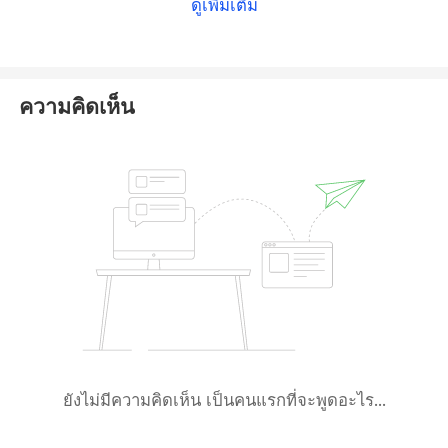
ดูเพิ่มเติม
no results related to EmirFX in the registries of
either authority.
Therefore, we suspect that EmirFX is falsely
ความคิดเห็น
advertising its regulatory status and has not actually
been issued licenses by these two regulators. We
strongly advise you to
avoid trading with this
broker
to protect your capital.
ยังไม่มีความคิดเห็น เป็นคนแรกที่จะพูดอะไร...