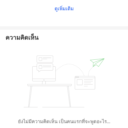
operation, resulting in a certain risk to deal with
ดูเพิ่มเติม
them as the traders investing in offshore brokers will
not be protected by law and not be compensated in
case of insolvency.
ความคิดเห็น
We would recommend you to avoid unregulated
brokers like Toptrade and choose properly regulated
brokers.
ยังไม่มีความคิดเห็น เป็นคนแรกที่จะพูดอะไร...