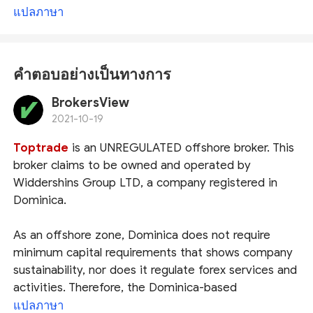
แปลภาษา
คำตอบอย่างเป็นทางการ
BrokersView
2021-10-19
Toptrade
is an UNREGULATED offshore broker. This
broker claims to be owned and operated by
Widdershins Group LTD, a company registered in
Dominica.
As an offshore zone, Dominica does not require
minimum capital requirements that shows company
sustainability, nor does it regulate forex services and
activities. Therefore, the Dominica-based
brokers don't adhere to strict laws and principles of
แปลภาษา