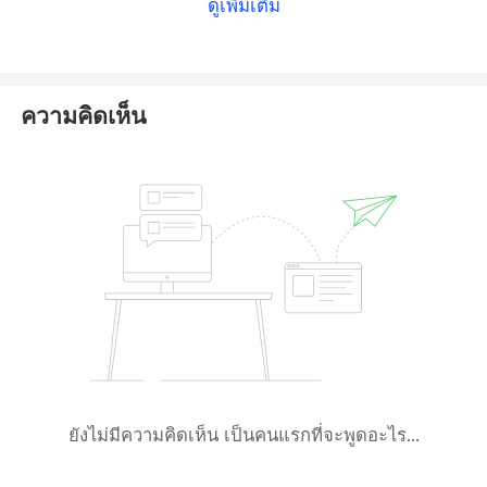
ดูเพิ่มเติม
SVG FSA has explicitly declared that it
does not
supervise or license forex brokerage activities
,
meaning Aim Markets functions in a completely
unregulated environment.
ความคิดเห็น
Since Aim Markets lacks authorization from any
reputable financial authority, it is very likely to be a
potential fraud. Based on these findings,
Aim
Markets appears to be a scam
, and we strongly urge
you to
avoid any engagement with this entity
to
protect your funds.
ยังไม่มีความคิดเห็น เป็นคนแรกที่จะพูดอะไร...