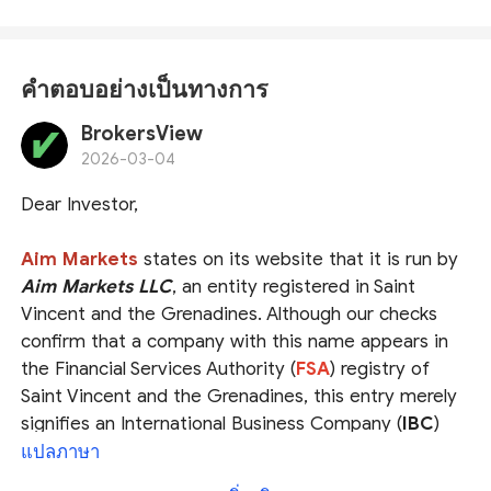
คำตอบอย่างเป็นทางการ
BrokersView
2026-03-04
Dear Investor,
Aim Markets
states on its website that it is run by
Aim Markets LLC
, an entity registered in
Saint
Vincent and the Grenadines
. Although our checks
confirm that a company with this name appears in
the
Financial Services Authority (
FSA
)
registry of
Saint Vincent and the Grenadines, this entry merely
signifies an
International Business Company (
IBC
)
incorporation. It is critical to note that an IBC status
แปลภาษา
does not equate to a financial license
. Moreover, the