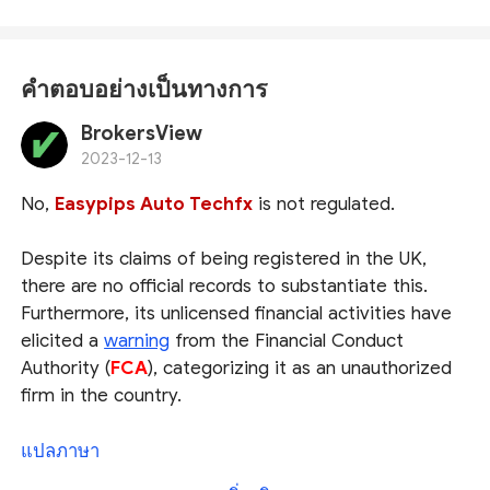
คำตอบอย่างเป็นทางการ
BrokersView
2023-12-13
No,
Easypips Auto Techfx
is not regulated.
Despite its claims of being registered in the UK,
there are no official records to substantiate this.
Furthermore, its unlicensed financial activities have
elicited a
warning
from the Financial Conduct
Authority (
FCA
), categorizing it as an unauthorized
firm in the country.
Easypips Auto Techfx, therefore, appears to be a
แปลภาษา
potential scam posing significant risks. Engaging in