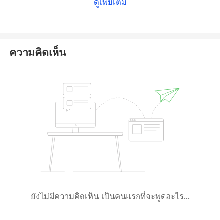
ดูเพิ่มเติม
the official registry includes the platform's
operational domain. Therefore, we can fully verify
that this platform is regulated.
ความคิดเห็น
However, please note that the Seychelles FSA is an
offshore regulator
with relatively lenient oversight.
Holding its license alone does not guarantee
complete reliability or safety. Additionally, forex and
CFD trading inherently involve certain risks. We
advise you to
exercise caution
during the trading
process.
ยังไม่มีความคิดเห็น เป็นคนแรกที่จะพูดอะไร...