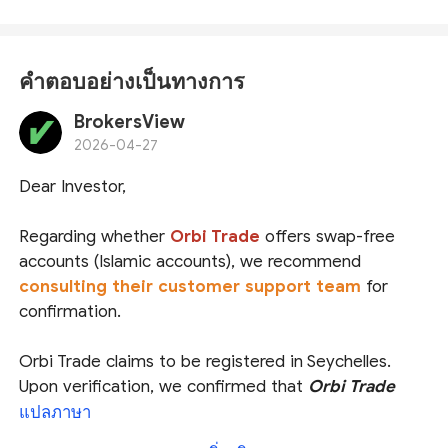
คำตอบอย่างเป็นทางการ
BrokersView
2026-04-27
Dear Investor,
Regarding whether
Orbi Trade
offers swap-free
accounts (Islamic accounts), we recommend
consulting their customer support team
for
confirmation.
Orbi Trade claims to be registered in Seychelles.
Upon verification, we confirmed that
Orbi Trade
International
is indeed regulated and licensed by
แปลภาษา
the
Seychelles Financial Services Authority (
FSA
)
, and