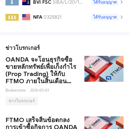
BVI FSC
SIBA/L/20/1130
B
ได้รับอนุญาต
NFA
0325821
A A A
ได้รับอนุญาต
ข่าวโบรกเกอร์
OANDA จะโอนธุรกิจซื้อ
ขายหลักทรัพย์เพื่อเก็งกำไร
(Prop Trading) ให้กับ
FTMO ภายในสิ้นเดือน
มีนาคม
Brokersview ·
2026-03-03
ข่าวโบรกเกอร์
FTMO เสร็จสิ้นข้อตกลง
การเข้าซื้อกิจการ OANDA