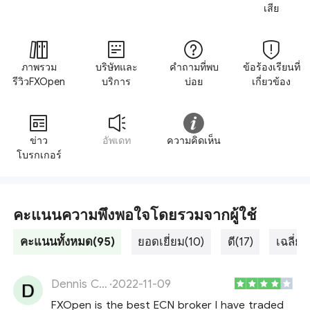
เสีย
ภาพรวม
บริษัทและ
คำถามที่พบ
ข้อร้องเรียนที่
รีวิวFXOpen
บริการ
บ่อย
เกี่ยวข้อง
ข่าว
อัพเดท
ความคิดเห็น
โบรกเกอร์
คะแนนความพึงพอใจโดยรวมจากผู้ใช้
คะแนนทั้งหมด(95)
ยอดเยี่ยม(10)
ดี(17)
เฉลี่ย(
Dennis Christoforidis
·
2022-11-09
FXOpen is the best ECN broker I have traded